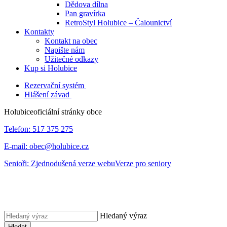
Dědova dílna
Pan gravírka
RetroStyl Holubice – Čalounictví
Kontakty
Kontakt na obec
Napište nám
Užitečné odkazy
Kup si Holubice
Rezervační systém
Hlášení závad
Holubice
oficiální stránky obce
Telefon:
517 375 275
E-mail:
obec@holubice.cz
Senioři:
Zjednodušená verze webu
Verze pro seniory
Hledaný výraz
Hledat