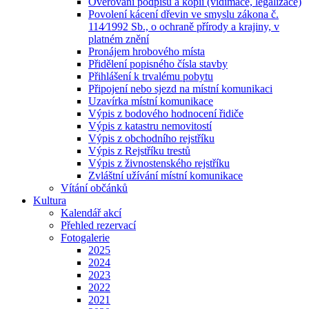
Ověřování podpisů a kopií (vidimace, legalizace)
Povolení kácení dřevin ve smyslu zákona č.
114⁄1992 Sb., o ochraně přírody a krajiny, v
platném znění
Pronájem hrobového místa
Přidělení popisného čísla stavby
Přihlášení k trvalému pobytu
Připojení nebo sjezd na místní komunikaci
Uzavírka místní komunikace
Výpis z bodového hodnocení řidiče
Výpis z katastru nemovitostí
Výpis z obchodního rejstříku
Výpis z Rejstříku trestů
Výpis z živnostenského rejstříku
Zvláštní užívání místní komunikace
Vítání občánků
Kultura
Kalendář akcí
Přehled rezervací
Fotogalerie
2025
2024
2023
2022
2021