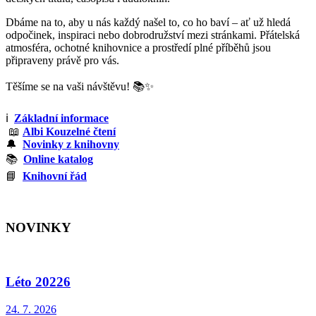
Dbáme na to, aby u nás každý našel to, co ho baví – ať už hledá
odpočinek, inspiraci nebo dobrodružství mezi stránkami. Přátelská
atmosféra, ochotné knihovnice a prostředí plné příběhů jsou
připraveny právě pro vás.
Těšíme se na vaši návštěvu! 📚✨
ℹ️
Základní informace
📖
Albi Kouzelné čtení
🔔
Novinky z knihovny
📚
Online katalog
📘
Knihovní řád
NOVINKY
Léto 20226
24. 7.
2026