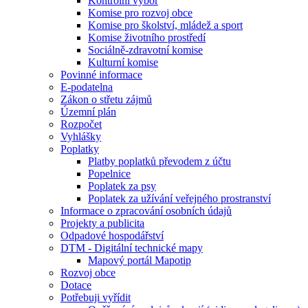
Kontrolní výbor
Komise pro rozvoj obce
Komise pro školství, mládež a sport
Komise životního prostředí
Sociálně-zdravotní komise
Kulturní komise
Povinné informace
E-podatelna
Zákon o střetu zájmů
Územní plán
Rozpočet
Vyhlášky
Poplatky
Platby poplatků převodem z účtu
Popelnice
Poplatek za psy
Poplatek za užívání veřejného prostranství
Informace o zpracování osobních údajů
Projekty a publicita
Odpadové hospodářství
DTM - Digitální technické mapy
Mapový portál Mapotip
Rozvoj obce
Dotace
Potřebuji vyřídit