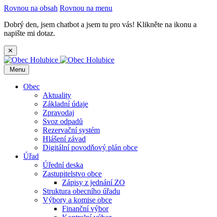
Rovnou na obsah
Rovnou na menu
Dobrý den, jsem chatbot a jsem tu pro vás! Klikněte na ikonu a
napište mi dotaz.
✕
Menu
Obec
Aktuality
Základní údaje
Zpravodaj
Svoz odpadů
Rezervační systém
Hlášení závad
Digitální povodňový plán obce
Úřad
Úřední deska
Zastupitelstvo obce
Zápisy z jednání ZO
Struktura obecního úřadu
Výbory a komise obce
Finanční výbor