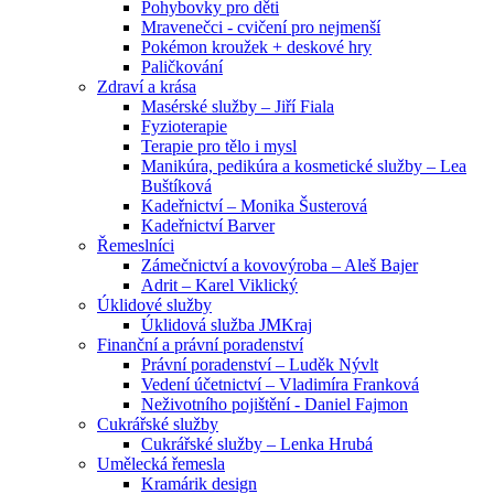
Pohybovky pro děti
Mravenečci - cvičení pro nejmenší
Pokémon kroužek + deskové hry
Paličkování
Zdraví a krása
Masérské služby – Jiří Fiala
Fyzioterapie
Terapie pro tělo i mysl
Manikúra, pedikúra a kosmetické služby – Lea
Buštíková
Kadeřnictví – Monika Šusterová
Kadeřnictví Barver
Řemeslníci
Zámečnictví a kovovýroba – Aleš Bajer
Adrit – Karel Viklický
Úklidové služby
Úklidová služba JMKraj
Finanční a právní poradenství
Právní poradenství – Luděk Nývlt
Vedení účetnictví – Vladimíra Franková
Neživotního pojištění - Daniel Fajmon
Cukrářské služby
Cukrářské služby – Lenka Hrubá
Umělecká řemesla
Kramárik design