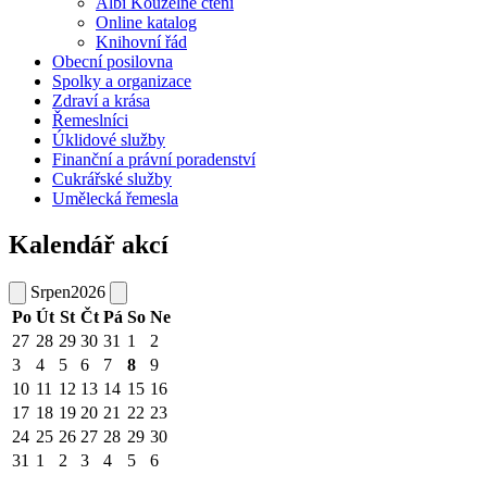
Albi Kouzelné čtení
Online katalog
Knihovní řád
Obecní posilovna
Spolky a organizace
Zdraví a krása
Řemeslníci
Úklidové služby
Finanční a právní poradenství
Cukrářské služby
Umělecká řemesla
Kalendář akcí
Srpen
2026
Po
Út
St
Čt
Pá
So
Ne
27
28
29
30
31
1
2
3
4
5
6
7
8
9
10
11
12
13
14
15
16
17
18
19
20
21
22
23
24
25
26
27
28
29
30
31
1
2
3
4
5
6