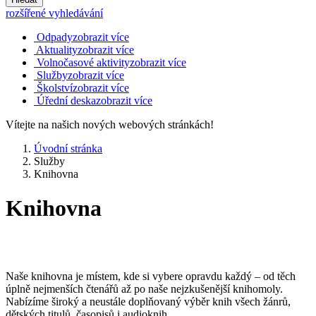
rozšířené vyhledávání
Odpady
zobrazit více
Aktuality
zobrazit více
Volnočasové aktivity
zobrazit více
Služby
zobrazit více
Školství
zobrazit více
Úřední deska
zobrazit více
Vítejte na našich nových webových stránkách!
Úvodní stránka
Služby
Knihovna
Knihovna
Naše knihovna je místem, kde si vybere opravdu každý – od těch
úplně nejmenších čtenářů až po naše nejzkušenější knihomoly.
Nabízíme široký a neustále doplňovaný výběr knih všech žánrů,
dětských titulů, časopisů i audioknih.