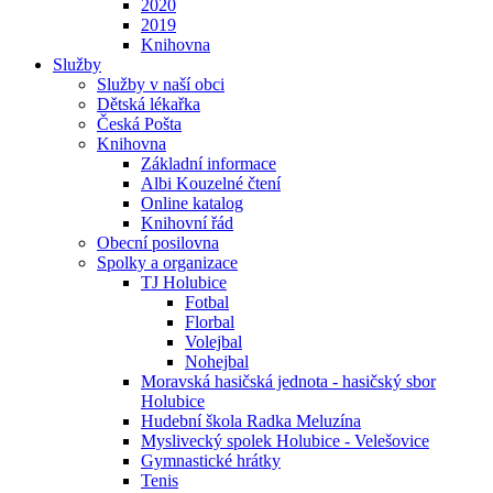
2020
2019
Knihovna
Služby
Služby v naší obci
Dětská lékařka
Česká Pošta
Knihovna
Základní informace
Albi Kouzelné čtení
Online katalog
Knihovní řád
Obecní posilovna
Spolky a organizace
TJ Holubice
Fotbal
Florbal
Volejbal
Nohejbal
Moravská hasičská jednota - hasičský sbor
Holubice
Hudební škola Radka Meluzína
Myslivecký spolek Holubice - Velešovice
Gymnastické hrátky
Tenis