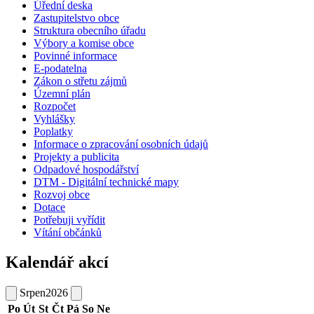
Úřední deska
Zastupitelstvo obce
Struktura obecního úřadu
Výbory a komise obce
Povinné informace
E-podatelna
Zákon o střetu zájmů
Územní plán
Rozpočet
Vyhlášky
Poplatky
Informace o zpracování osobních údajů
Projekty a publicita
Odpadové hospodářství
DTM - Digitální technické mapy
Rozvoj obce
Dotace
Potřebuji vyřídit
Vítání občánků
Kalendář akcí
Srpen
2026
Po
Út
St
Čt
Pá
So
Ne