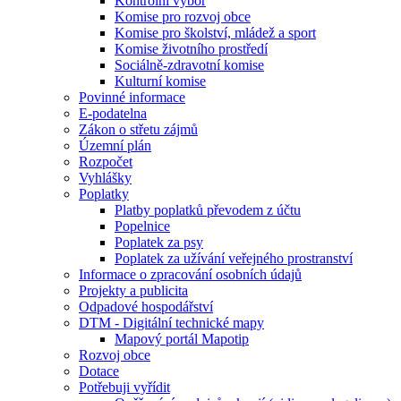
Kontrolní výbor
Komise pro rozvoj obce
Komise pro školství, mládež a sport
Komise životního prostředí
Sociálně-zdravotní komise
Kulturní komise
Povinné informace
E-podatelna
Zákon o střetu zájmů
Územní plán
Rozpočet
Vyhlášky
Poplatky
Platby poplatků převodem z účtu
Popelnice
Poplatek za psy
Poplatek za užívání veřejného prostranství
Informace o zpracování osobních údajů
Projekty a publicita
Odpadové hospodářství
DTM - Digitální technické mapy
Mapový portál Mapotip
Rozvoj obce
Dotace
Potřebuji vyřídit