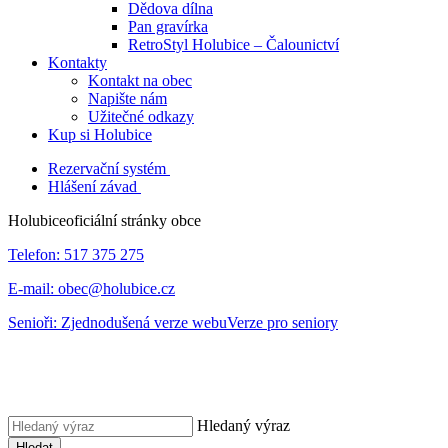
Dědova dílna
Pan gravírka
RetroStyl Holubice – Čalounictví
Kontakty
Kontakt na obec
Napište nám
Užitečné odkazy
Kup si Holubice
Rezervační systém
Hlášení závad
Holubice
oficiální stránky obce
Telefon:
517 375 275
E-mail:
obec@holubice.cz
Senioři:
Zjednodušená verze webu
Verze pro seniory
Hledaný výraz
Hledat