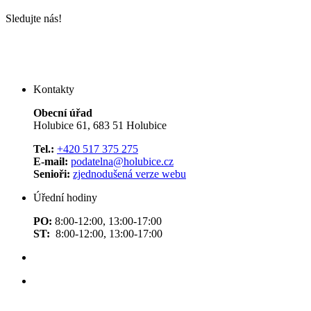
Sledujte nás!
Kontakty
Obecní úřad
Holubice 61, 683 51 Holubice
Tel.:
+420 517 375 275
E-mail:
podatelna@holubice.cz
Senioři:
zjednodušená verze webu
Úřední hodiny
PO:
8:00-12:00, 13:00-17:00
ST:
8:00-12:00, 13:00-17:00