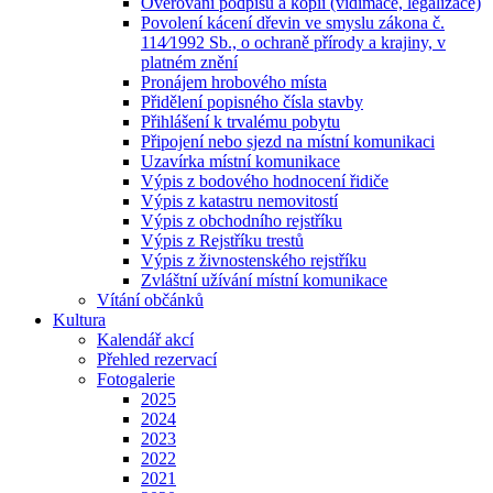
Ověřování podpisů a kopií (vidimace, legalizace)
Povolení kácení dřevin ve smyslu zákona č.
114⁄1992 Sb., o ochraně přírody a krajiny, v
platném znění
Pronájem hrobového místa
Přidělení popisného čísla stavby
Přihlášení k trvalému pobytu
Připojení nebo sjezd na místní komunikaci
Uzavírka místní komunikace
Výpis z bodového hodnocení řidiče
Výpis z katastru nemovitostí
Výpis z obchodního rejstříku
Výpis z Rejstříku trestů
Výpis z živnostenského rejstříku
Zvláštní užívání místní komunikace
Vítání občánků
Kultura
Kalendář akcí
Přehled rezervací
Fotogalerie
2025
2024
2023
2022
2021