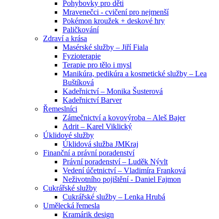
Pohybovky pro děti
Mravenečci - cvičení pro nejmenší
Pokémon kroužek + deskové hry
Paličkování
Zdraví a krása
Masérské služby – Jiří Fiala
Fyzioterapie
Terapie pro tělo i mysl
Manikúra, pedikúra a kosmetické služby – Lea
Buštíková
Kadeřnictví – Monika Šusterová
Kadeřnictví Barver
Řemeslníci
Zámečnictví a kovovýroba – Aleš Bajer
Adrit – Karel Viklický
Úklidové služby
Úklidová služba JMKraj
Finanční a právní poradenství
Právní poradenství – Luděk Nývlt
Vedení účetnictví – Vladimíra Franková
Neživotního pojištění - Daniel Fajmon
Cukrářské služby
Cukrářské služby – Lenka Hrubá
Umělecká řemesla
Kramárik design