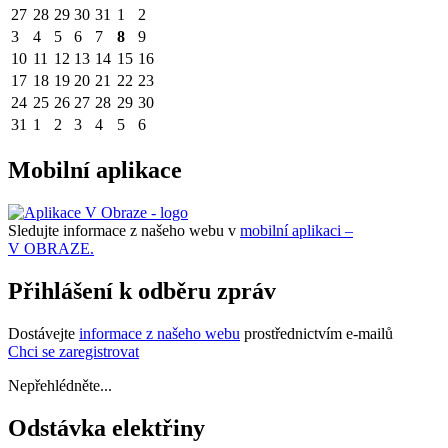
27
28
29
30
31
1
2
3
4
5
6
7
8
9
10
11
12
13
14
15
16
17
18
19
20
21
22
23
24
25
26
27
28
29
30
31
1
2
3
4
5
6
Mobilní aplikace
Sledujte informace z našeho webu v
mobilní aplikaci –
V OBRAZE.
Přihlášení k odběru zpráv
Dostávejte
informace z našeho webu
prostřednictvím e-mailů
Chci se zaregistrovat
Nepřehlédněte...
Odstávka elektřiny