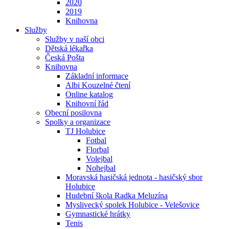
2020
2019
Knihovna
Služby
Služby v naší obci
Dětská lékařka
Česká Pošta
Knihovna
Základní informace
Albi Kouzelné čtení
Online katalog
Knihovní řád
Obecní posilovna
Spolky a organizace
TJ Holubice
Fotbal
Florbal
Volejbal
Nohejbal
Moravská hasičská jednota - hasičský sbor
Holubice
Hudební škola Radka Meluzína
Myslivecký spolek Holubice - Velešovice
Gymnastické hrátky
Tenis