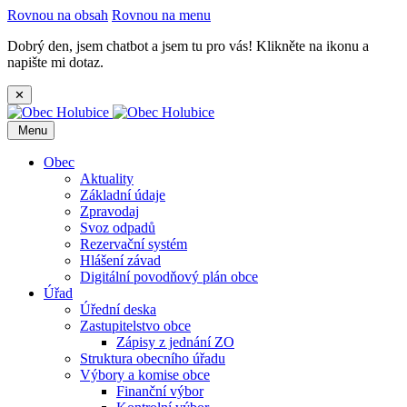
Rovnou na obsah
Rovnou na menu
Dobrý den, jsem chatbot a jsem tu pro vás! Klikněte na ikonu a
napište mi dotaz.
✕
Menu
Obec
Aktuality
Základní údaje
Zpravodaj
Svoz odpadů
Rezervační systém
Hlášení závad
Digitální povodňový plán obce
Úřad
Úřední deska
Zastupitelstvo obce
Zápisy z jednání ZO
Struktura obecního úřadu
Výbory a komise obce
Finanční výbor