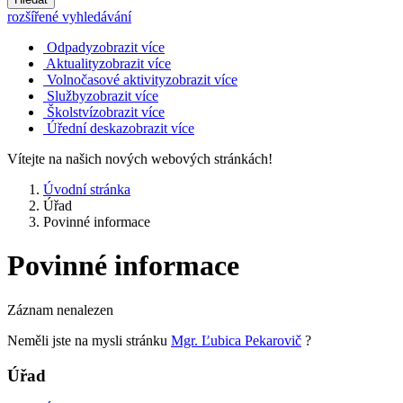
rozšířené vyhledávání
Odpady
zobrazit více
Aktuality
zobrazit více
Volnočasové aktivity
zobrazit více
Služby
zobrazit více
Školství
zobrazit více
Úřední deska
zobrazit více
Vítejte na našich nových webových stránkách!
Úvodní stránka
Úřad
Povinné informace
Povinné informace
Záznam nenalezen
Neměli jste na mysli stránku
Mgr. Ľubica Pekarovič
?
Úřad