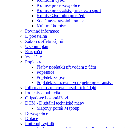
Kontrolní výbor
Komise pro rozvoj obce
Komise pro školství, mládež a sport
Komise životního prostředí
Sociálně-zdravotní komise
Kulturní komise
Povinné informace
E-podatelna
Zákon o střetu zájmů
Územní plán
Rozpočet
Vyhlášky
Poplatky
Platby poplatků převodem z účtu
Popelnice
Poplatek za psy
Poplatek za užívání veřejného prostranství
Informace o zpracování osobních údajů
Projekty a publicita
Odpadové hospodářství
DTM - Digitální technické mapy
Mapový portál Mapotip
Rozvoj obce
Dotace
Potřebuji vyřídit