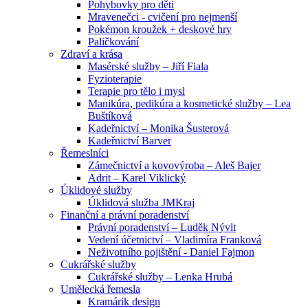
Pohybovky pro děti
Mravenečci - cvičení pro nejmenší
Pokémon kroužek + deskové hry
Paličkování
Zdraví a krása
Masérské služby – Jiří Fiala
Fyzioterapie
Terapie pro tělo i mysl
Manikúra, pedikúra a kosmetické služby – Lea
Buštíková
Kadeřnictví – Monika Šusterová
Kadeřnictví Barver
Řemeslníci
Zámečnictví a kovovýroba – Aleš Bajer
Adrit – Karel Viklický
Úklidové služby
Úklidová služba JMKraj
Finanční a právní poradenství
Právní poradenství – Luděk Nývlt
Vedení účetnictví – Vladimíra Franková
Neživotního pojištění - Daniel Fajmon
Cukrářské služby
Cukrářské služby – Lenka Hrubá
Umělecká řemesla
Kramárik design