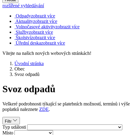
rozšířené vyhledávání
Odpady
zobrazit více
Aktuality
zobrazit více
Volnočasové aktivity
zobrazit více
Služby
zobrazit více
Školství
zobrazit více
Úřední deska
zobrazit více
Vítejte na našich nových webových stránkách!
Úvodní stránka
Obec
Svoz odpadů
Svoz odpadů
Veškeré podrobnosti týkající se platebních možností, termínů i výše
poplatků naleznete
ZDE
.
Filtr
Typ události
Místo