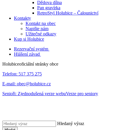
Dědova dílna
Pan gravírka
RetroStyl Holubice – Čalounictví
Kontakty
Kontakt na obec
Napište nám
Užitečné odkazy
Kup si Holubice
Rezervační systém
Hlášení závad
Holubice
oficiální stránky obce
Telefon:
517 375 275
E-mail:
obec@holubice.cz
Senioři:
Zjednodušená verze webu
Verze pro seniory
Hledaný výraz
Hledat