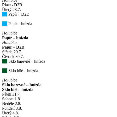
Holubice
Plast - D2D
Úterý
28
.7.
Papír – D2D
Papír – hnízda
Holubice
Papír – hnízda
Holubice
Papír – D2D
Středa
29
.7.
Čtvrtek
30
.7.
Sklo barevné – hnízda
Sklo bílé – hnízda
Holubice
Sklo barevné – hnízda
Sklo bílé – hnízda
Pátek
31
.7.
Sobota
1
.8.
Neděle
2
.8.
Pondělí
3
.8.
Úterý
4
.8.