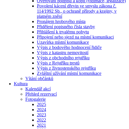
Ověřování podpisů a kopií (vidimace, legalizace)
Povolení kácení dřevin ve smyslu zákona č.
114⁄1992 Sb., o ochraně přírody a krajiny, v
platném znění
Pronájem hrobového místa
Přidělení popisného čísla stavby
Přihlášení k trvalému pobytu
Připojení nebo sjezd na místní komunikaci
Uzavírka místní komunikace
Výpis z bodového hodnocení řidiče
Výpis z katastru nemovitostí
Výpis z obchodního rejstříku
Výpis z Rejstříku trestů
Výpis z živnostenského rejstříku
Zvláštní užívání místní komunikace
Vítání občánků
Kultura
Kalendář akcí
Přehled rezervací
Fotogalerie
2025
2024
2023
2022
2021