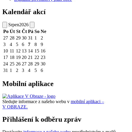
Kalendář akcí
Srpen
2026
Po
Út
St
Čt
Pá
So
Ne
27
28
29
30
31
1
2
3
4
5
6
7
8
9
10
11
12
13
14
15
16
17
18
19
20
21
22
23
24
25
26
27
28
29
30
31
1
2
3
4
5
6
Mobilní aplikace
Sledujte informace z našeho webu v
mobilní aplikaci –
V OBRAZE.
Přihlášení k odběru zpráv
Dostávejte
informace z našeho webu
prostřednictvím e-mailů