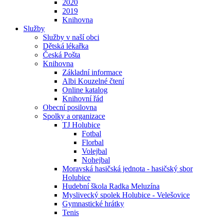
2020
2019
Knihovna
Služby
Služby v naší obci
Dětská lékařka
Česká Pošta
Knihovna
Základní informace
Albi Kouzelné čtení
Online katalog
Knihovní řád
Obecní posilovna
Spolky a organizace
TJ Holubice
Fotbal
Florbal
Volejbal
Nohejbal
Moravská hasičská jednota - hasičský sbor
Holubice
Hudební škola Radka Meluzína
Myslivecký spolek Holubice - Velešovice
Gymnastické hrátky
Tenis