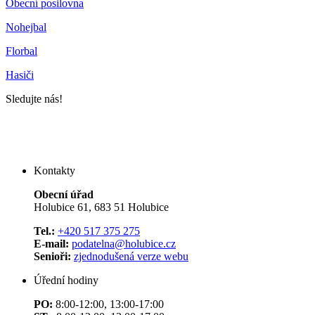
Obecní posilovna
Nohejbal
Florbal
Hasiči
Sledujte nás!
Kontakty
Obecní úřad
Holubice 61, 683 51 Holubice
Tel.:
+420 517 375 275
E-mail:
podatelna@holubice.cz
Senioři:
zjednodušená verze webu
Úřední hodiny
PO:
8:00-12:00, 13:00-17:00