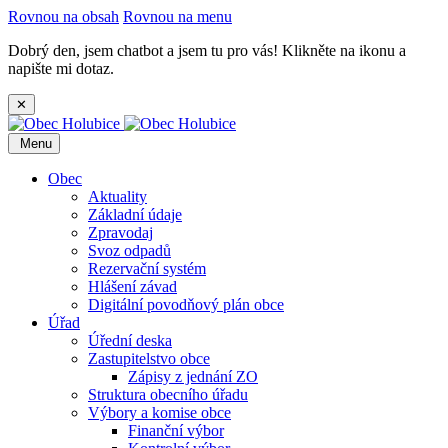
Rovnou na obsah
Rovnou na menu
Dobrý den, jsem chatbot a jsem tu pro vás! Klikněte na ikonu a
napište mi dotaz.
✕
Menu
Obec
Aktuality
Základní údaje
Zpravodaj
Svoz odpadů
Rezervační systém
Hlášení závad
Digitální povodňový plán obce
Úřad
Úřední deska
Zastupitelstvo obce
Zápisy z jednání ZO
Struktura obecního úřadu
Výbory a komise obce
Finanční výbor