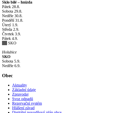
Sklo bílé – hnízda
Pátek
28
.8.
Sobota
29
.8.
Neděle
30
.8.
Pondělí
31
.8.
Úterý
1
.9.
Středa
2
.9.
Čtvrtek
3
.9.
Pátek
4
.9.
SKO
Holubice
SKO
Sobota
5
.9.
Neděle
6
.9.
Obec
Aktuality
Základní údaje
Zpravodaj
Svoz odpadů
Rezervační systém
Hlášení závad
Digitální povodňový plán obce