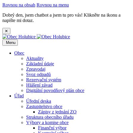
Rovnou na obsah
Rovnou na menu
Dobrý den, jsem chatbot a jsem tu pro vás! Klikněte na ikonu a
napište mi dotaz.
✕
Menu
Obec
Aktuality
Základní údaje
Zpravodaj
Svoz odpadů
Rezervační systém
Hlášení závad
Digitální povodňový plán obce
Úřad
Úřední deska
Zastupitelstvo obce
Zápisy z jednání ZO
Struktura obecního úřadu
Výbory a komise obce
Finanční výbor