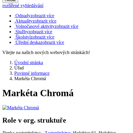
rozšířené vyhledávání
Odpady
zobrazit více
Aktuality
zobrazit více
Volnočasové aktivity
zobrazit více
Služby
zobrazit více
Školství
zobrazit více
Úřední deska
zobrazit více
Vítejte na našich nových webových stránkách!
Úvodní stránka
Úřad
Povinné informace
Markéta Chromá
Markéta Chromá
Role v org. struktuře
členka zastupitelstva -
Zastupitelstvo
, Holubice 61, Holubice