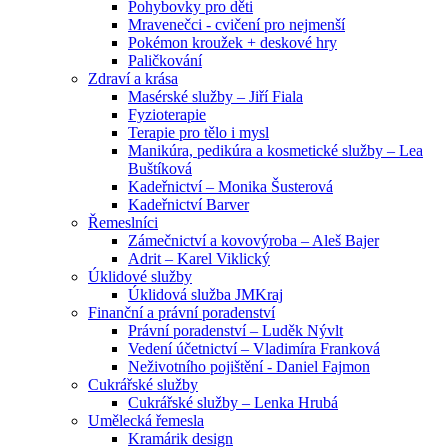
Pohybovky pro děti
Mravenečci - cvičení pro nejmenší
Pokémon kroužek + deskové hry
Paličkování
Zdraví a krása
Masérské služby – Jiří Fiala
Fyzioterapie
Terapie pro tělo i mysl
Manikúra, pedikúra a kosmetické služby – Lea
Buštíková
Kadeřnictví – Monika Šusterová
Kadeřnictví Barver
Řemeslníci
Zámečnictví a kovovýroba – Aleš Bajer
Adrit – Karel Viklický
Úklidové služby
Úklidová služba JMKraj
Finanční a právní poradenství
Právní poradenství – Luděk Nývlt
Vedení účetnictví – Vladimíra Franková
Neživotního pojištění - Daniel Fajmon
Cukrářské služby
Cukrářské služby – Lenka Hrubá
Umělecká řemesla
Kramárik design