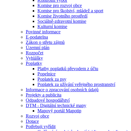
Kontrolní výbor
Komise pro rozvoj obce
Komise pro školství, mládež a sport
Komise životního prostředí
Sociálně-zdravotní komise
Kulturní komise
Povinné informace
E-podatelna
Zákon o střetu zájmů
Územní plán
Rozpočet
Vyhlášky
Poplatky
Platby poplatků převodem z účtu
Popelnice
Poplatek za psy
Poplatek za užívání veřejného prostranství
Informace o zpracování osobních údajů
Projekty a publicita
Odpadové hospodářství
DTM - Digitální technické mapy
Mapový portál Mapotip
Rozvoj obce
Dotace
Potřebuji vyřídit