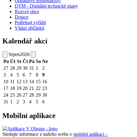
Odpadové hospodářství
DTM - Digitální technické mapy
Rozvoj obce
Dotace
Potřebuji vyřídit
Vítání občánků
Kalendář akcí
Srpen
2026
Po
Út
St
Čt
Pá
So
Ne
27
28
29
30
31
1
2
3
4
5
6
7
8
9
10
11
12
13
14
15
16
17
18
19
20
21
22
23
24
25
26
27
28
29
30
31
1
2
3
4
5
6
Mobilní aplikace
Sledujte informace z našeho webu v
mobilní aplikaci –