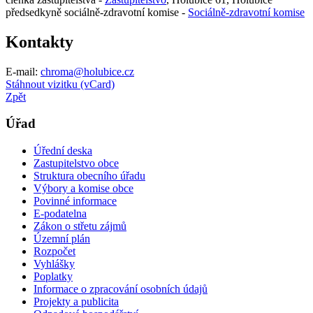
předsedkyně sociálně-zdravotní komise -
Sociálně-zdravotní komise
Kontakty
E-mail:
chroma@holubice.cz
Stáhnout vizitku (vCard)
Zpět
Úřad
Úřední deska
Zastupitelstvo obce
Struktura obecního úřadu
Výbory a komise obce
Povinné informace
E-podatelna
Zákon o střetu zájmů
Územní plán
Rozpočet
Vyhlášky
Poplatky
Informace o zpracování osobních údajů
Projekty a publicita