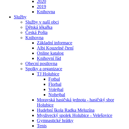
2020
2019
Knihovna
Služby
Služby v naší obci
Dětská lékařka
Česká Pošta
Knihovna
Základní informace
Albi Kouzelné čtení
Online katalog
Knihovní řád
Obecní posilovna
Spolky a organizace
TJ Holubice
Fotbal
Florbal
Volejbal
Nohejbal
Moravská hasičská jednota - hasičský sbor
Holubice
Hudební škola Radka Meluzína
Myslivecký spolek Holubice - Velešovice
Gymnastické hrátky
Tenis