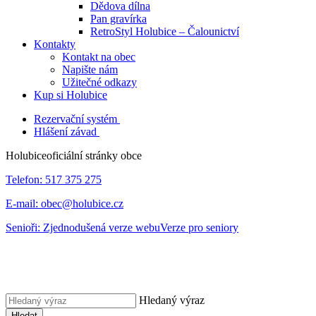
Dědova dílna
Pan gravírka
RetroStyl Holubice – Čalounictví
Kontakty
Kontakt na obec
Napište nám
Užitečné odkazy
Kup si Holubice
Rezervační systém
Hlášení závad
Holubice
oficiální stránky obce
Telefon:
517 375 275
E-mail:
obec@holubice.cz
Senioři:
Zjednodušená verze webu
Verze pro seniory
Hledaný výraz
Hledat