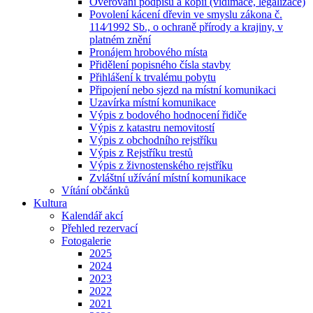
Ověřování podpisů a kopií (vidimace, legalizace)
Povolení kácení dřevin ve smyslu zákona č.
114⁄1992 Sb., o ochraně přírody a krajiny, v
platném znění
Pronájem hrobového místa
Přidělení popisného čísla stavby
Přihlášení k trvalému pobytu
Připojení nebo sjezd na místní komunikaci
Uzavírka místní komunikace
Výpis z bodového hodnocení řidiče
Výpis z katastru nemovitostí
Výpis z obchodního rejstříku
Výpis z Rejstříku trestů
Výpis z živnostenského rejstříku
Zvláštní užívání místní komunikace
Vítání občánků
Kultura
Kalendář akcí
Přehled rezervací
Fotogalerie
2025
2024
2023
2022
2021